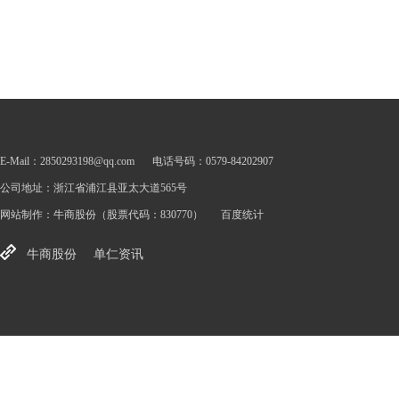
E-Mail：2850293198@qq.com
电话号码：0579-84202907
公司地址：浙江省浦江县亚太大道565号
网站制作：
牛商股份
（股票代码：830770）
百度统计
牛商股份
单仁资讯