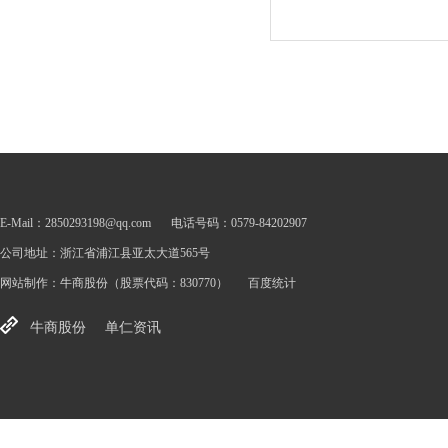
E-Mail：2850293198@qq.com
电话号码：0579-84202907
公司地址：浙江省浦江县亚太大道565号
网站制作：
牛商股份
（股票代码：830770）
百度统计
牛商股份
单仁资讯