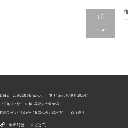
浦
16
2026-05
E-Mail：2850293198@qq.com
电话号码：0579-84202907
公司地址：浙江省浦江县亚太大道565号
网站制作：
牛商股份
（股票代码：830770）
百度统计
牛商股份
单仁资讯