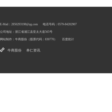
E-Mail：2850293198@qq.com
电话号码：0579-84202907
公司地址：浙江省浦江县亚太大道565号
网站制作：
牛商股份
（股票代码：830770）
百度统计
牛商股份
单仁资讯