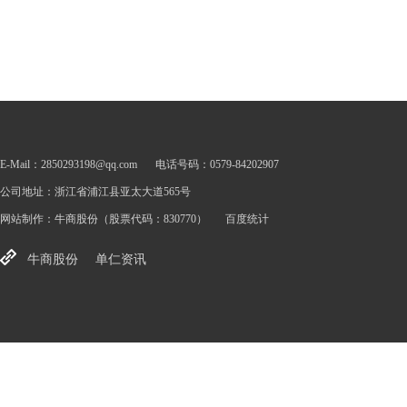
E-Mail：2850293198@qq.com
电话号码：0579-84202907
公司地址：浙江省浦江县亚太大道565号
网站制作：
牛商股份
（股票代码：830770）
百度统计
牛商股份
单仁资讯