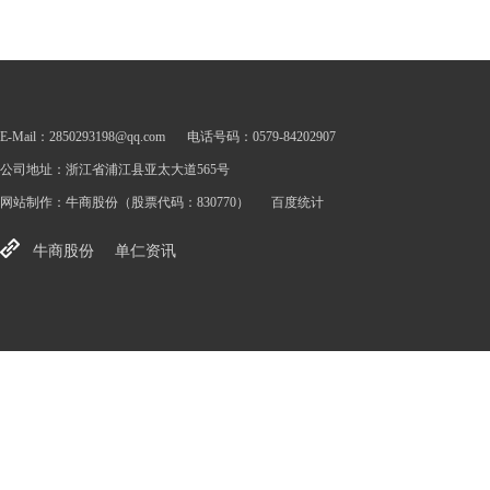
E-Mail：2850293198@qq.com
电话号码：0579-84202907
公司地址：浙江省浦江县亚太大道565号
网站制作：
牛商股份
（股票代码：830770）
百度统计
牛商股份
单仁资讯