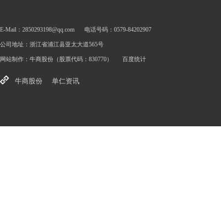
E-Mail：2850293198@qq.com
电话号码：0579-84202907
公司地址：浙江省浦江县亚太大道565号
网站制作：
牛商股份
（股票代码：830770）
百度统计
牛商股份
单仁资讯