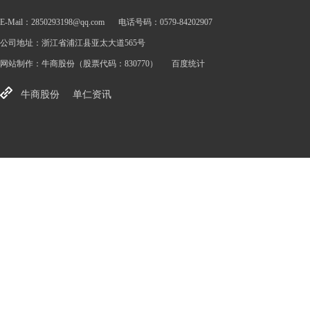
E-Mail：2850293198@qq.com
电话号码：0579-84202907
公司地址：浙江省浦江县亚太大道565号
网站制作：
牛商股份
（股票代码：830770）
百度统计
牛商股份
单仁资讯