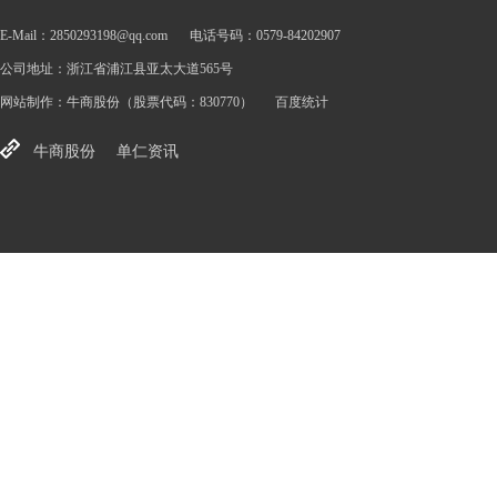
E-Mail：2850293198@qq.com
电话号码：0579-84202907
公司地址：浙江省浦江县亚太大道565号
网站制作：
牛商股份
（股票代码：830770）
百度统计
牛商股份
单仁资讯