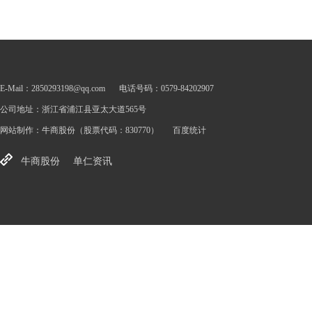
E-Mail：2850293198@qq.com
电话号码：0579-84202907
公司地址：浙江省浦江县亚太大道565号
网站制作：
牛商股份
（股票代码：830770）
百度统计
牛商股份
单仁资讯