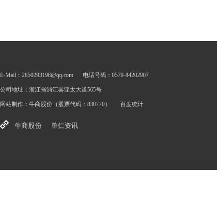
E-Mail：2850293198@qq.com
电话号码：0579-84202907
公司地址：浙江省浦江县亚太大道565号
网站制作：
牛商股份
（股票代码：830770）
百度统计
牛商股份
单仁资讯