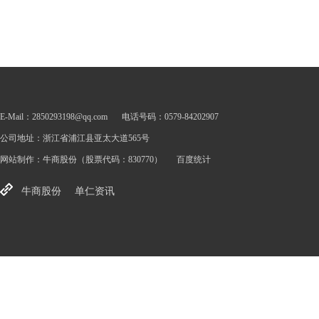
E-Mail：2850293198@qq.com
电话号码：0579-84202907
公司地址：浙江省浦江县亚太大道565号
网站制作：
牛商股份
（股票代码：830770）
百度统计
牛商股份
单仁资讯