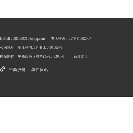
E-Mail：2850293198@qq.com
电话号码：0579-84202907
公司地址：浙江省浦江县亚太大道565号
网站制作：
牛商股份
（股票代码：830770）
百度统计
牛商股份
单仁资讯