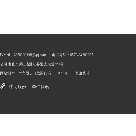
E-Mail：2850293198@qq.com
电话号码：0579-84202907
公司地址：浙江省浦江县亚太大道565号
网站制作：
牛商股份
（股票代码：830770）
百度统计
牛商股份
单仁资讯