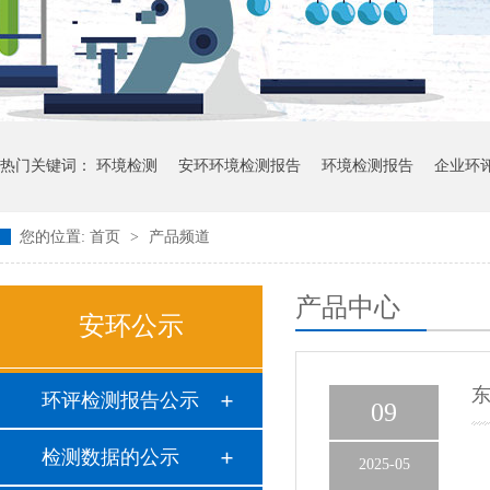
热门关键词：
环境检测
安环环境检测报告
环境检测报告
企业环
您的位置:
首页
>
产品频道
产品中心
安环公示
东
环评检测报告公示
09
检测数据的公示
2025-05