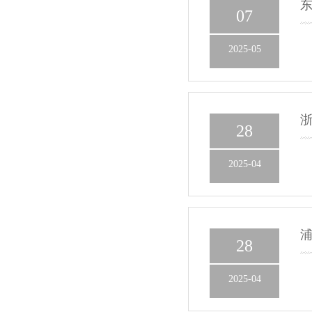
东
07
2025-05
浙
28
2025-04
浦
28
2025-04