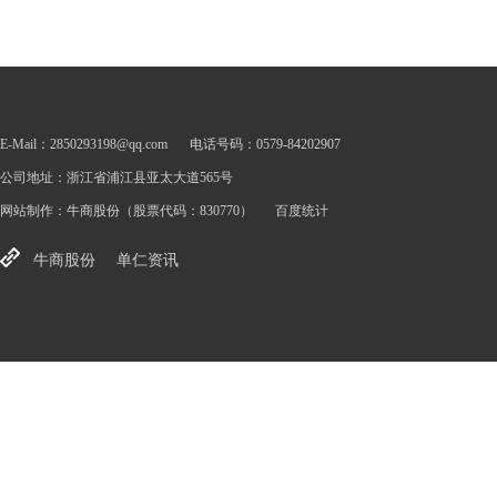
E-Mail：2850293198@qq.com
电话号码：0579-84202907
公司地址：浙江省浦江县亚太大道565号
网站制作：
牛商股份
（股票代码：830770）
百度统计
牛商股份
单仁资讯