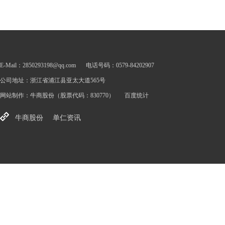
E-Mail：2850293198@qq.com
电话号码：0579-84202907
公司地址：浙江省浦江县亚太大道565号
网站制作：
牛商股份
（股票代码：830770）
百度统计
牛商股份
单仁资讯