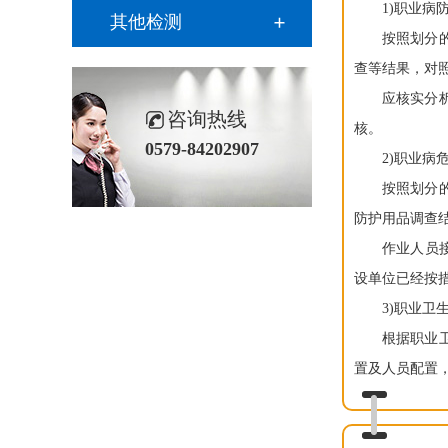
1)职业病
其他检测
按照划分
查等结果，对照
应核实分
咨询热线
核。
0579-84202907
2)职业病
按照划分
防护用品调查结
作业人员
设单位已经按
3)职业卫
根据职业
置及人员配置