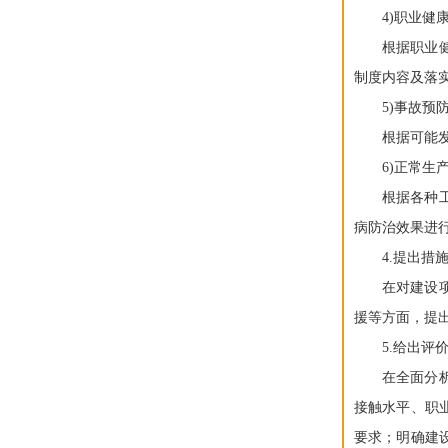
4)职业健
根据职业
制度内容及落
5)事故预
根据可能
6)正常
根据各种
病防治效果进
4.提出措
在对建设
援等方面，提
5.给出评
在全面分
接触水平、职
要求；明确建