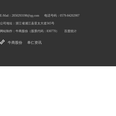
E-Mail：2850293198@qq.com
电话号码：0579-84202907
公司地址：浙江省浦江县亚太大道565号
网站制作：
牛商股份
（股票代码：830770）
百度统计
牛商股份
单仁资讯