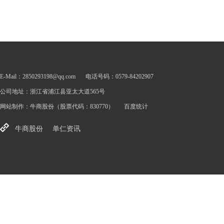
E-Mail：2850293198@qq.com
电话号码：0579-84202907
公司地址：浙江省浦江县亚太大道565号
网站制作：
牛商股份
（股票代码：830770）
百度统计
牛商股份
单仁资讯