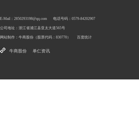
E-Mail：2850293198@qq.com
电话号码：0579-84202907
公司地址：浙江省浦江县亚太大道565号
网站制作：
牛商股份
（股票代码：830770）
百度统计
牛商股份
单仁资讯