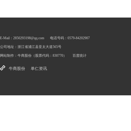
E-Mail：2850293198@qq.com
电话号码：0579-84202907
公司地址：浙江省浦江县亚太大道565号
网站制作：
牛商股份
（股票代码：830770）
百度统计
牛商股份
单仁资讯