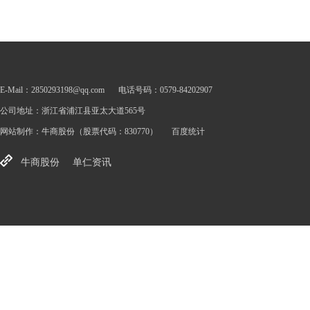
E-Mail：2850293198@qq.com
电话号码：0579-84202907
公司地址：浙江省浦江县亚太大道565号
网站制作：
牛商股份
（股票代码：830770）
百度统计
牛商股份
单仁资讯