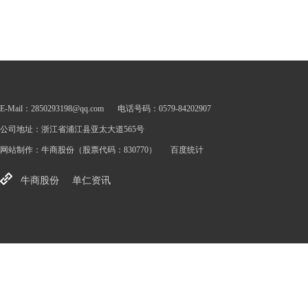
E-Mail：2850293198@qq.com
电话号码：0579-84202907
公司地址：浙江省浦江县亚太大道565号
网站制作：
牛商股份
（股票代码：830770）
百度统计
牛商股份
单仁资讯