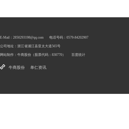
E-Mail：2850293198@qq.com
电话号码：0579-84202907
公司地址：浙江省浦江县亚太大道565号
网站制作：
牛商股份
（股票代码：830770）
百度统计
牛商股份
单仁资讯