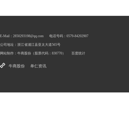
E-Mail：2850293198@qq.com
电话号码：0579-84202907
公司地址：浙江省浦江县亚太大道565号
网站制作：
牛商股份
（股票代码：830770）
百度统计
牛商股份
单仁资讯