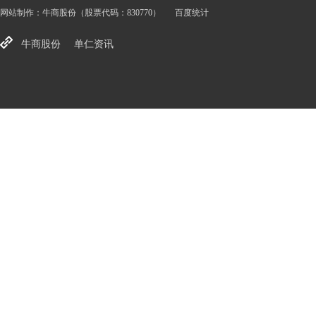
网站制作：
牛商股份
（股票代码：830770）
百度统计
牛商股份
单仁资讯