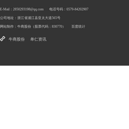
E-Mail：2850293198@qq.com
电话号码：0579-84202907
公司地址：浙江省浦江县亚太大道565号
网站制作：
牛商股份
（股票代码：830770）
百度统计
牛商股份
单仁资讯