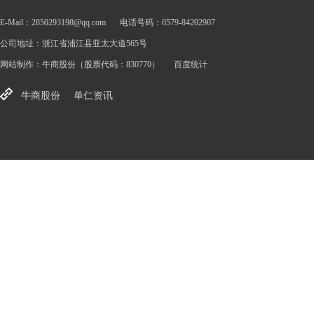
E-Mail：2850293198@qq.com
电话号码：0579-84202907
公司地址：浙江省浦江县亚太大道565号
网站制作：
牛商股份
（股票代码：830770）
百度统计
牛商股份
单仁资讯