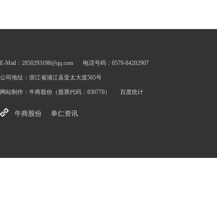
E-Mail：2850293198@qq.com
电话号码：0579-84202907
公司地址：浙江省浦江县亚太大道565号
网站制作：
牛商股份
（股票代码：830770）
百度统计
牛商股份
单仁资讯