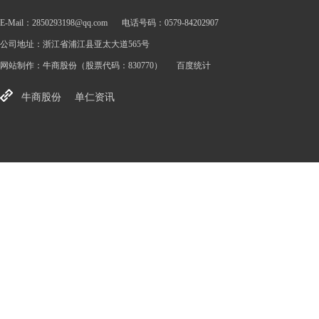
E-Mail：2850293198@qq.com
电话号码：0579-84202907
公司地址：浙江省浦江县亚太大道565号
网站制作：
牛商股份
（股票代码：830770）
百度统计
牛商股份
单仁资讯