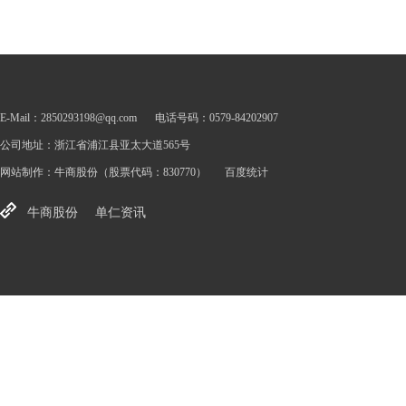
E-Mail：2850293198@qq.com
电话号码：0579-84202907
公司地址：浙江省浦江县亚太大道565号
网站制作：
牛商股份
（股票代码：830770）
百度统计
牛商股份
单仁资讯