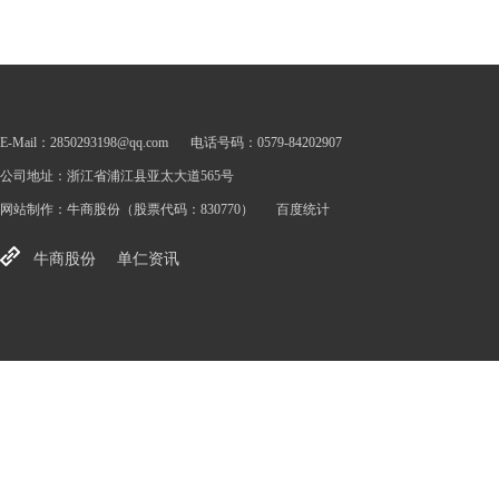
E-Mail：2850293198@qq.com
电话号码：0579-84202907
公司地址：浙江省浦江县亚太大道565号
网站制作：
牛商股份
（股票代码：830770）
百度统计
牛商股份
单仁资讯