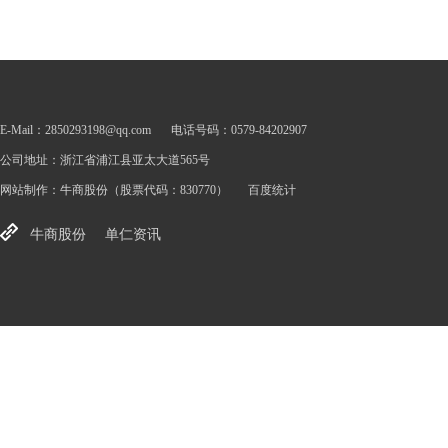
E-Mail：2850293198@qq.com
电话号码：0579-84202907
公司地址：浙江省浦江县亚太大道565号
网站制作：
牛商股份
（股票代码：830770）
百度统计
牛商股份
单仁资讯