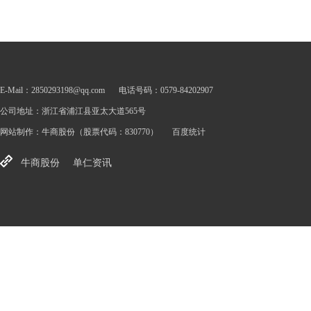
E-Mail：2850293198@qq.com
电话号码：0579-84202907
公司地址：浙江省浦江县亚太大道565号
网站制作：
牛商股份
（股票代码：830770）
百度统计
牛商股份
单仁资讯