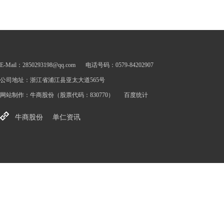
E-Mail：2850293198@qq.com
电话号码：0579-84202907
公司地址：浙江省浦江县亚太大道565号
网站制作：
牛商股份
（股票代码：830770）
百度统计
牛商股份
单仁资讯