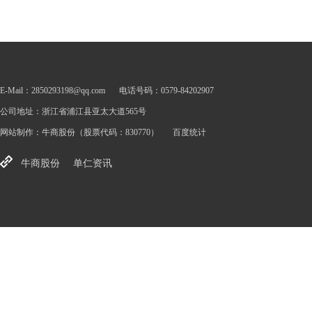
E-Mail：2850293198@qq.com
电话号码：0579-84202907
公司地址：浙江省浦江县亚太大道565号
网站制作：
牛商股份
（股票代码：830770）
百度统计
牛商股份
单仁资讯