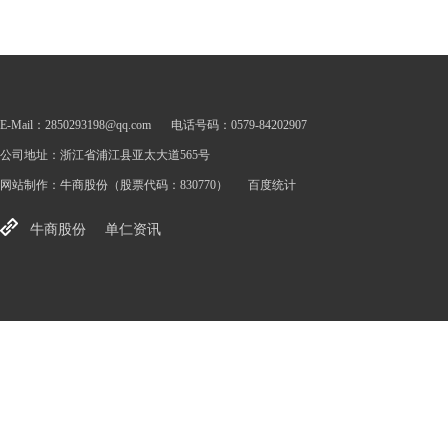
E-Mail：2850293198@qq.com
电话号码：0579-84202907
公司地址：浙江省浦江县亚太大道565号
网站制作：
牛商股份
（股票代码：830770）
百度统计
牛商股份
单仁资讯