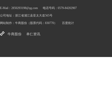
E-Mail：2850293198@qq.com
电话号码：0579-84202907
公司地址：浙江省浦江县亚太大道565号
网站制作：
牛商股份
（股票代码：830770）
百度统计
牛商股份
单仁资讯