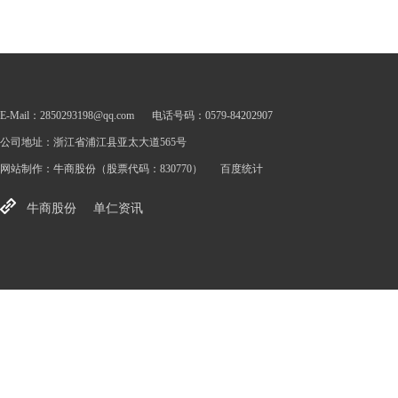
E-Mail：2850293198@qq.com
电话号码：0579-84202907
公司地址：浙江省浦江县亚太大道565号
网站制作：
牛商股份
（股票代码：830770）
百度统计
牛商股份
单仁资讯