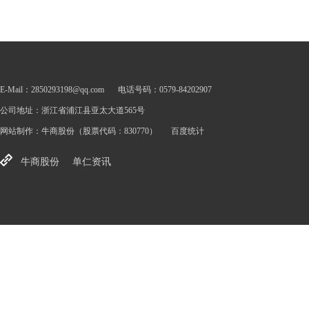
E-Mail：2850293198@qq.com
电话号码：0579-84202907
公司地址：浙江省浦江县亚太大道565号
网站制作：
牛商股份
（股票代码：830770）
百度统计
牛商股份
单仁资讯