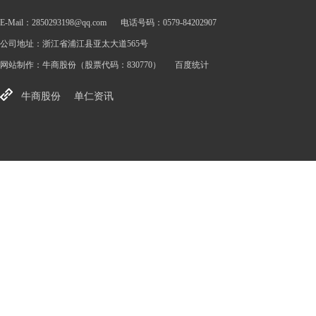
E-Mail：2850293198@qq.com
电话号码：0579-84202907
公司地址：浙江省浦江县亚太大道565号
网站制作：
牛商股份
（股票代码：830770）
百度统计
牛商股份
单仁资讯