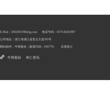
E-Mail：2850293198@qq.com
电话号码：0579-84202907
公司地址：浙江省浦江县亚太大道565号
网站制作：
牛商股份
（股票代码：830770）
百度统计
牛商股份
单仁资讯