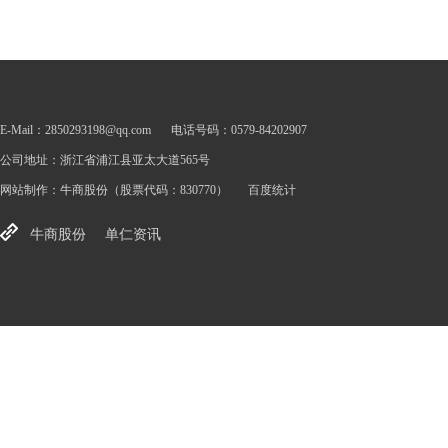
E-Mail：2850293198@qq.com
电话号码：0579-84202907
公司地址：浙江省浦江县亚太大道565号
网站制作：
牛商股份
（股票代码：830770）
百度统计
牛商股份
单仁资讯