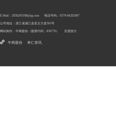
E-Mail：2850293198@qq.com
电话号码：0579-84202907
公司地址：浙江省浦江县亚太大道565号
网站制作：
牛商股份
（股票代码：830770）
百度统计
牛商股份
单仁资讯