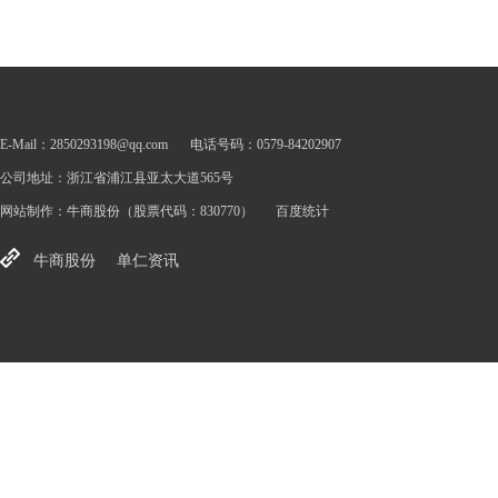
E-Mail：2850293198@qq.com
电话号码：0579-84202907
公司地址：浙江省浦江县亚太大道565号
网站制作：
牛商股份
（股票代码：830770）
百度统计
牛商股份
单仁资讯