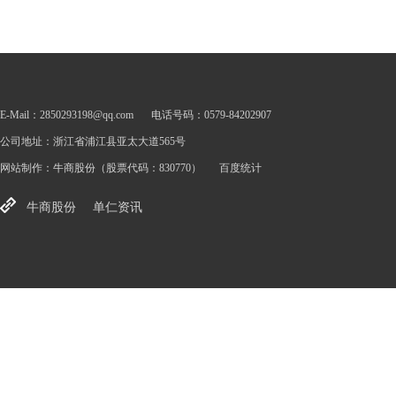
E-Mail：2850293198@qq.com
电话号码：0579-84202907
公司地址：浙江省浦江县亚太大道565号
网站制作：
牛商股份
（股票代码：830770）
百度统计
牛商股份
单仁资讯