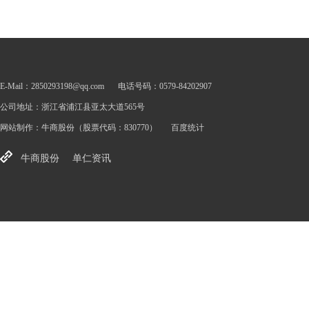
E-Mail：2850293198@qq.com
电话号码：0579-84202907
公司地址：浙江省浦江县亚太大道565号
网站制作：
牛商股份
（股票代码：830770）
百度统计
牛商股份
单仁资讯