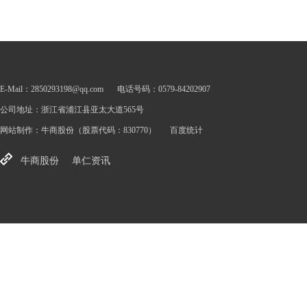
E-Mail：2850293198@qq.com
电话号码：0579-84202907
公司地址：浙江省浦江县亚太大道565号
网站制作：
牛商股份
（股票代码：830770）
百度统计
牛商股份
单仁资讯