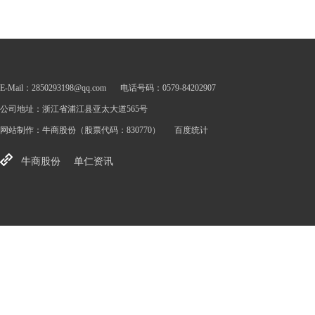
E-Mail：2850293198@qq.com
电话号码：0579-84202907
公司地址：浙江省浦江县亚太大道565号
网站制作：
牛商股份
（股票代码：830770）
百度统计
牛商股份
单仁资讯